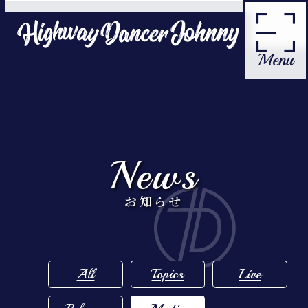
Menu
Home
News
News
Profile
お知らせ
Contact
All
Topics
Live