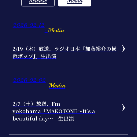
Release
Media
2026.02.12
Media
-
2/19（木）放送、ラジオ日本「加藤裕介の横
浜ポップJ」生出演
2026.02.02
Media
-
2/7（土）放送、Fm
yokohama「MAKOTONE～It’s a
beautiful day〜」生出演