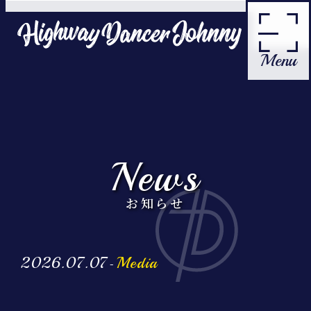
Menu
Home
News
News
Profile
お知らせ
Contact
2026.07.07
Media
-