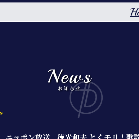
H
News
お知らせ
a
放送、ニッポン放送「徳光和夫 とくモリ！歌