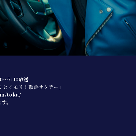
0〜7:40放送
夫 とくモリ！歌謡サタデー」
om/toku/
ます。