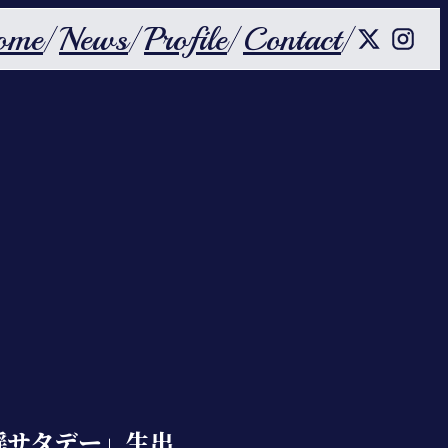
ome
News
Profile
Contact
謡サタデー」生出