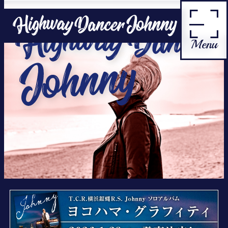
Menu
Home
News
Profile
Contact